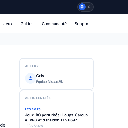
Jeux
Guides
Communauté
Support
AUTEUR
Cris
Équipe Discut.Biz
ARTICLES LIÉS
LES BOTS
Jeux IRC perturbés : Loups-Garous
e
& IRPG et transition TLS 6697
nde
12/02/2026