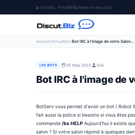
TLS/SSL · Port 6697
matrix-irc.discut.biz
Accueil
Actualités
Bot IRC à l'image de votre Salon…
·
05 May 2022
·
Cris
LES BOTS
Bot IRC à l'image de 
BotServ vous permet d'avoir un bot ( Robot IRC
fait aussi la police si besoins si vous êtes 
commande
/bs HELP
Aujourd'hui il existe q
salon ? Si votre salon répond à quelques de