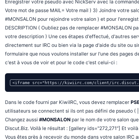
Enregistrer votre pseudo avec NickServ avec la command
Votre mot de passe MAIL= Votre mail ) 3) Joindre votre sal
#MONSALON pour rejoindre votre salon ) et pour l'enreg
DESCRIPTION ( Oubliez pas de remplacer #MONSALON par 
votre description ) Une ces étapes d'effectué, d'autres ser
directement sur IRC ou bien via la page d'aide du site ou 
formulaire que nous voulons installer sur l'une des pages d
c'est à vous de voir et pour le code c'est celui-ci :
<iframe src="https://kiwiirc.com/client/irc.discut
Dans le code fourni par KiwiIRC, vous devez remplacer
PS
utilisateurs se connectent si ils ont pas défini de pseudo ( |
Changez aussi
#MONSALON
par le nom de votre salon que
Discut.Biz. Voilà le résultat : [gallery ids="272,271"] Et voil
Vous êtes près à recevoir du monde dans votre salon IRC a