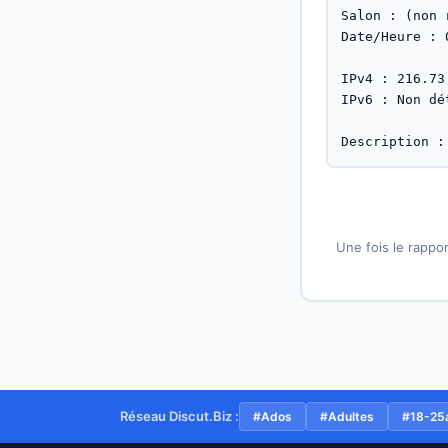
Salon : (non 
Date/Heure : 
IPv4 : 216.73.
IPv6 : Non dét
Description :
Une fois le rappor
Réseau Discut.Biz :
#Ados
#Adultes
#18-25