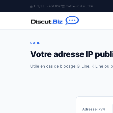
TLS/SSL · Port 6697
matrix-irc.discut.biz
OUTIL
Votre adresse IP publ
Utile en cas de blocage G-Line, K-Line ou 
Adresse IPv4