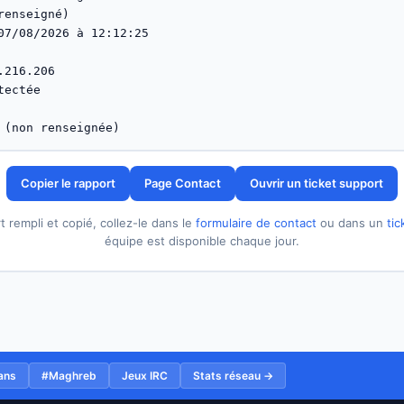
renseigné)

07/08/2026 à 12:12:25

216.206

ectée

 (non renseignée)
Page Contact
Ouvrir un ticket support
Copier le rapport
t rempli et copié, collez-le dans le
formulaire de contact
ou dans un
tic
équipe est disponible chaque jour.
ans
#Maghreb
Jeux IRC
Stats réseau →