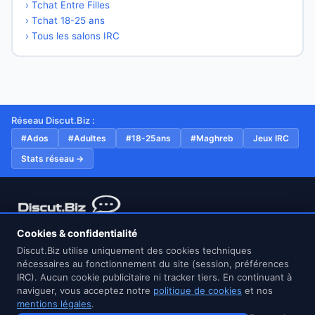
› Tchat Entre Filles
› Tchat 18-25 ans
› Tous les salons IRC
Réseau Discut.Biz :
#Ados
#Adultes
#18-25ans
#Maghreb
Jeux IRC
Stats réseau →
Réseau IRC francophone gratuit et sans inscription depuis
Cookies & confidentialité
2022. Connexion sécurisée TLS/SSL sur le port 6697.
Discut.Biz utilise uniquement des cookies techniques
nécessaires au fonctionnement du site (session, préférences
IRC). Aucun cookie publicitaire ni tracker tiers. En continuant à
naviguer, vous acceptez notre
politique de cookies
et nos
mentions légales
.
© 2026 Discut.Biz — Tchat IRC gratuit, sans inscription, connexion