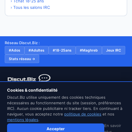
› Tchat 18-25 ans
› Tous les salons IRC
Réseau Discut.Biz :
#Ados
#Adultes
#18-25ans
#Maghreb
Jeux IRC
Stats réseau →
Réseau IRC francophone gratuit et sans inscription depuis
Cookies & confidentialité
2022. Connexion sécurisée TLS/SSL sur le port 6697.
Discut.Biz utilise uniquement des cookies techniques
nécessaires au fonctionnement du site (session, préférences
IRC). Aucun cookie publicitaire ni tracker tiers. En continuant à
naviguer, vous acceptez notre
politique de cookies
et nos
mentions légales
.
© 2026 Discut.Biz — Tchat IRC gratuit, sans inscription, connexion
En savoir
TLS/SSL sécurisée
Accepter
plus