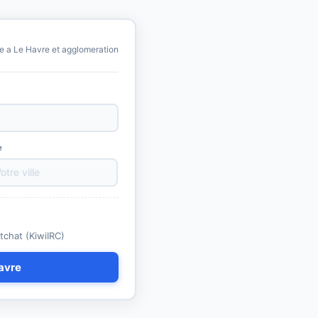
e a Le Havre et agglomeration
e
tchat (KiwiIRC)
Havre