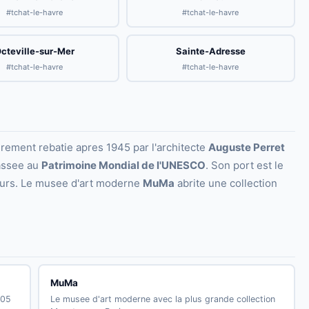
#tchat-le-havre
#tchat-le-havre
cteville-sur-Mer
Sainte-Adresse
#tchat-le-havre
#tchat-le-havre
erement rebatie apres 1945 par l'architecte
Auguste Perret
lassee au
Patrimoine Mondial de l'UNESCO
. Son port est le
eurs. Le musee d'art moderne
MuMa
abrite une collection
MuMa
005
Le musee d'art moderne avec la plus grande collection