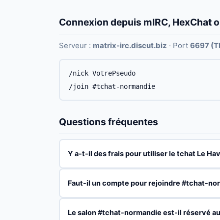
Connexion depuis mIRC, HexChat 
Serveur :
matrix-irc.discut.biz
· Port
6697 (T
/nick VotrePseudo
/join #tchat-normandie
Questions fréquentes
Y a-t-il des frais pour utiliser le tchat Le Ha
Faut-il un compte pour rejoindre #tchat-no
Le salon #tchat-normandie est-il réservé au