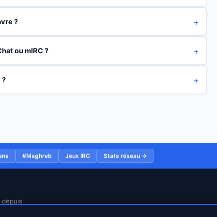
avre ?
Chat ou mIRC ?
 ?
ans
#Maghreb
Jeux IRC
Stats réseau →
n depuis
97.