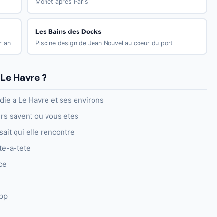
Monet apres Paris
Les Bains des Docks
r an
Piscine design de Jean Nouvel au coeur du port
 Le Havre ?
ie a Le Havre et ses environs
urs savent ou vous etes
ait qui elle rencontre
te-a-tete
ce
app