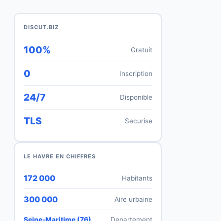
DISCUT.BIZ
100%
Gratuit
0
Inscription
24/7
Disponible
TLS
Securise
LE HAVRE EN CHIFFRES
172 000
Habitants
300 000
Aire urbaine
Seine-Maritime (76)
Departement