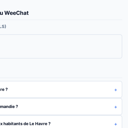
ou WeeChat
LS)
vre ?
rmandie ?
x habitants de Le Havre ?