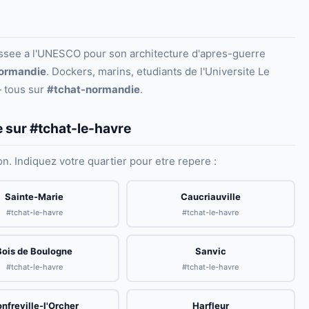
assee a l'UNESCO pour son architecture d'apres-guerre
ormandie
. Dockers, marins, etudiants de l'Universite Le
— tous sur
#tchat-normandie
.
 sur #tchat-le-havre
n. Indiquez votre quartier pour etre repere :
Sainte-Marie
Caucriauville
#tchat-le-havre
#tchat-le-havre
Bois de Boulogne
Sanvic
#tchat-le-havre
#tchat-le-havre
nfreville-l'Orcher
Harfleur