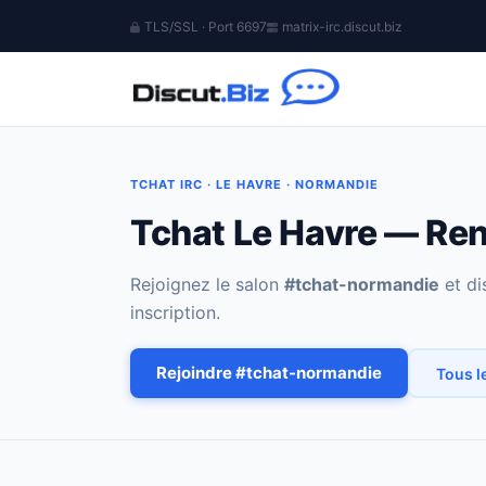
TLS/SSL · Port 6697
matrix-irc.discut.biz
TCHAT IRC · LE HAVRE · NORMANDIE
Tchat Le Havre — Ren
Rejoignez le salon
#tchat-normandie
et di
inscription.
Rejoindre #tchat-normandie
Tous l