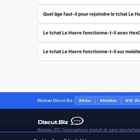
Quel âge faut-il pour rejoindre le tchat Le H
Le tchat Le Havre fonctionne-t-il avec Hex
Le tchat Le Havre fonctionne-t-il sur mobile
Réseau Discut.Biz :
#Ados
#Adultes
#18-25
Réseau IRC francophone gratuit et sans inscriptio
2022. Connexion sécurisée TLS/SSL sur le port 66